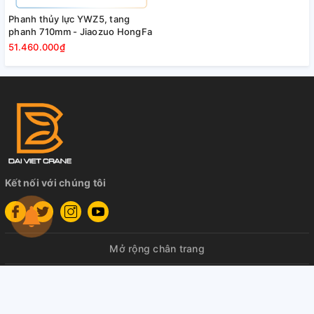
Phanh thủy lực YWZ5, tang
phanh 710mm - Jiaozuo HongFa
51.460.000₫
Kết nối với chúng tôi
Mở rộng chân trang
© Bản quyền thuộc về
Cầu Trục Đại Việt
Cung cấp bởi
Sapo