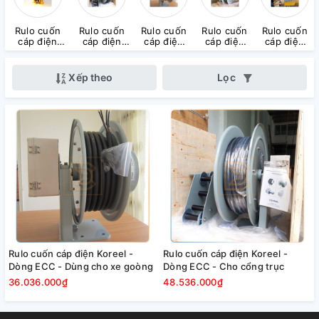
Rulo cuốn
Rulo cuốn
Rulo cuốn
Rulo cuốn
Rulo cuốn
cáp điện
cáp điện
cáp điện
cáp điện
cáp điện
Koreel -
Koreel -
Koreel -
Koreel -
Koreel -
Dòng ALE-
Dòng ECCV
Dòng ECC
Dòng ECA
Dòng EA
SK
Xếp theo
Lọc
Rulo cuốn cáp điện Koreel -
Rulo cuốn cáp điện Koreel -
Dòng ECC - Dùng cho xe goòng
Dòng ECC - Cho cổng trục
36.036.000₫
48.536.000₫