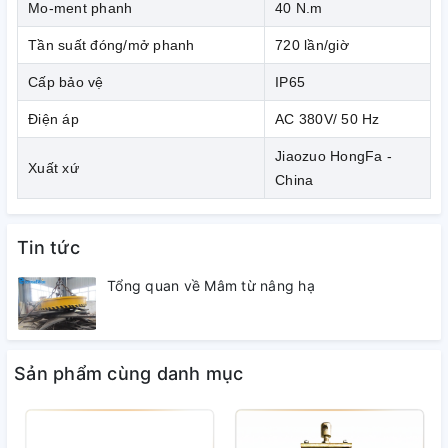
Mo-ment phanh
40 N.m
1.
Jiaozuo Hongfa Brake là một nhà sản xuất phanh
chuyên nghiệp, thành lập từ năm 1998. Với triết lý
Tần suất đóng/mở phanh
720 lần/giờ
"Chất lượng là cuộc sống của công ty", qua đo khẳng
Cấp bảo vệ
IP65
định phục vụ xã hội bằng những sản phẩm chất lượng
cao & giá cả hợp lý.
Điện áp
AC 380V/ 50 Hz
Jiaozuo HongFa -
2.
Phanh thủy lực YWZ
do Jiaozuo Hongfa Brake
Xuất xứ
China
sản xuất luôn đảm bảo chất lượng và tiêu chuẩn quốc
tế.
Tin tức
Tổng quan về Mâm từ nâng hạ
Sản phẩm cùng danh mục