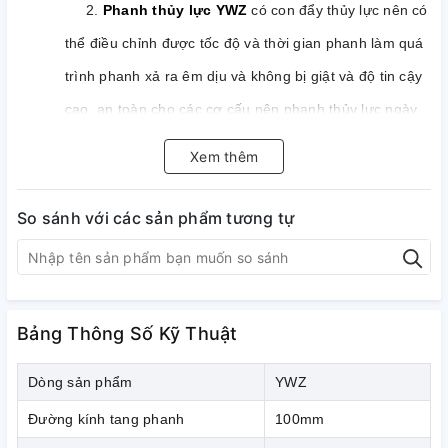
2.
Phanh thủy lực YWZ
có con đẩy thủy lực nên có
thể điều chỉnh được tốc độ và thời gian phanh làm quá
trình phanh xả ra êm dịu và không bị giật và độ tin cậy
cao, an toàn cho các cơ cấu nên phanh thủy lực ngày
càng được áp dụng rộng rãi thay thế dần các loại
Xem thêm
phanh kiểu đối trọng và phanh điện từ cũ.
So sánh với các sản phẩm tương tự
3.
Phanh thủy lực YWZ
là kiểu phanh thủy lực tang
trống
.
4.
Đây là một loại phanh thường đóng & mở chậm.
Thời gian đóng mở phanh từ 2 - 3 giây.
Bảng Thông Số Kỹ Thuật
5. Đường kính tang phanh từ: 100 – 800 mm.
Dòng sản phẩm
YWZ
6. Mo-men phanh trong khoảng từ: 40 – 12500 N.m.
Đường kính tang phanh
100mm
Hãng sản xuất phanh thủy lực Hongfa