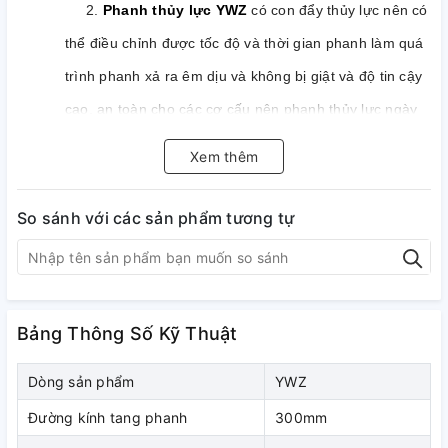
2.
Phanh thủy lực YWZ
có con đẩy thủy lực nên có
thể điều chỉnh được tốc độ và thời gian phanh làm quá
trình phanh xả ra êm dịu và không bị giật và độ tin cậy
cao, an toàn cho các cơ cấu nên phanh thủy lực ngày
càng được áp dụng rộng rãi thay thế dần các loại
Xem thêm
phanh kiểu đối trọng và phanh điện từ cũ.
So sánh với các sản phẩm tương tự
3.
Phanh thủy lực YWZ
là kiểu phanh thủy lực tang
trống
.
4.
Đây là một loại phanh thường đóng & mở chậm.
Thời gian đóng mở phanh từ 2 - 3 giây.
Bảng Thông Số Kỹ Thuật
5. Đường kính tang phanh từ: 100 – 800 mm.
Dòng sản phẩm
YWZ
6. Mo-men phanh trong khoảng từ: 40 – 12500 N.m.
Đường kính tang phanh
300mm
Hãng sản xuất phanh thủy lực Hongfa