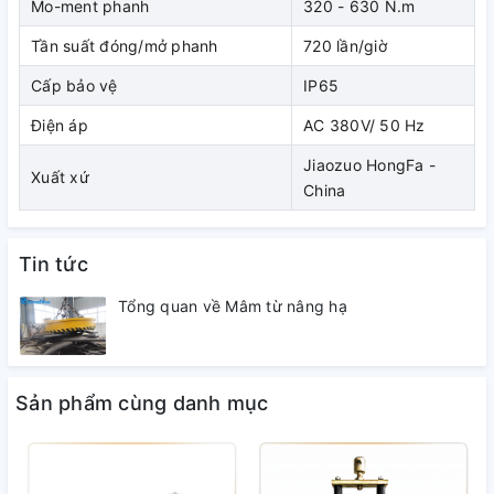
Mo-ment phanh
320 - 630 N.m
1.
Jiaozuo Hongfa Brake là một nhà sản xuất phanh
Tần suất đóng/mở phanh
720 lần/giờ
chuyên nghiệp, thành lập từ năm 1998. Với triết lý
"Chất lượng là cuộc sống của công ty", qua đo khẳng
Cấp bảo vệ
IP65
định phục vụ xã hội bằng những sản phẩm chất lượng
Điện áp
AC 380V/ 50 Hz
cao & giá cả hợp lý.
Jiaozuo HongFa -
Xuất xứ
2.
Phanh thủy lực YWZ
do Jiaozuo Hongfa Brake
China
sản xuất luôn đảm bảo chất lượng và tiêu chuẩn quốc
tế.
Tin tức
Tổng quan về Mâm từ nâng hạ
Sản phẩm cùng danh mục