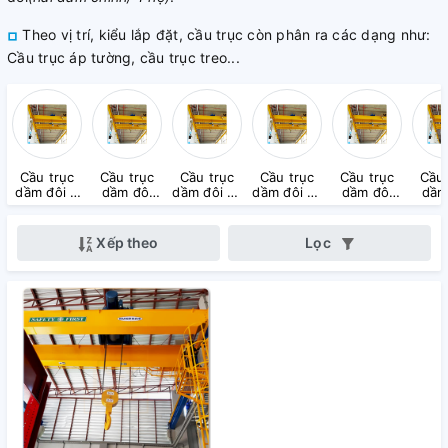
Theo vị trí, kiểu lắp đặt, cầu trục còn phân ra các dạng như:
Cầu trục áp tường, cầu trục treo...
Cầu trục
Cầu trục
Cầu trục
Cầu trục
Cầu trục
Cầu 
dầm đôi 5
dầm đôi
dầm đôi 10
dầm đôi 15
dầm đôi
dầm
Tấn
7.5 Tấn
Tấn
Tấn
20 Tấn
30 
Xếp theo
Lọc