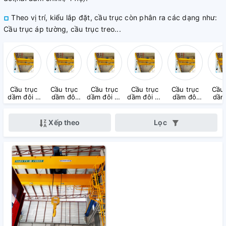
Theo vị trí, kiểu lắp đặt, cầu trục còn phân ra các dạng như:
Cầu trục áp tường, cầu trục treo...
Cầu trục
Cầu trục
Cầu trục
Cầu trục
Cầu trục
Cầu 
dầm đôi 5
dầm đôi
dầm đôi 10
dầm đôi 15
dầm đôi
dầm
Tấn
7.5 Tấn
Tấn
Tấn
20 Tấn
30 
Xếp theo
Lọc