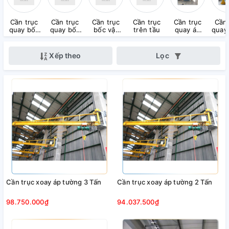
Cần trục
Cần trục
Cần trục
Cần trục
Cần trục
Cần 
quay bốc
quay bốc
bốc vật
trên tầu
quay áp
quay
cát
than
liệu
cột
đ
Xếp theo
Lọc
Cần trục xoay áp tường 3 Tấn
Cần trục xoay áp tường 2 Tấn
98.750.000₫
94.037.500₫