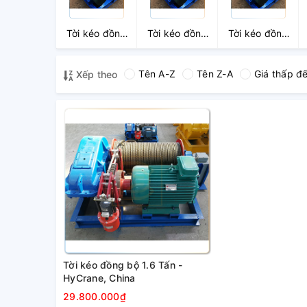
Tời kéo đồng
Tời kéo đồng
Tời kéo đồng
bộ 1 Tấn
bộ 1.6 Tấn
bộ 2 Tấn
Tên A-Z
Tên Z-A
Giá thấp đ
Xếp theo
Tời kéo đồng bộ 1.6 Tấn -
HyCrane, China
29.800.000₫