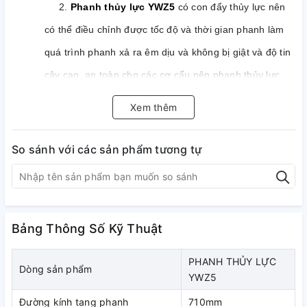
2.
Phanh thủy lực YWZ5
có con đẩy thủy lực nên
có thể điều chỉnh được tốc độ và thời gian phanh làm
quá trình phanh xả ra êm dịu và không bị giật và độ tin
cậy cao, an toàn cho các cơ cấu nên phanh thủy lực
ngày càng được áp dụng rộng rãi thay thế dần các loại
Xem thêm
phanh kiểu đối trọng và phanh điện từ cũ.
So sánh với các sản phẩm tương tự
3.
Phanh thủy lực
chia ra làm 2 dòng cơ
bản:
Phanh thủy lực kiểu tang đĩa
(Disk brake) &
Phanh thủy lực kiểu tang trống
(Drum brake).
4.
Đây là một loại phanh thường đóng & mở chậm.
Bảng Thông Số Kỹ Thuật
Thời gian đóng mở phanh từ 2 - 3 giây.
PHANH THỦY LỰC
5. Mo-men phanh trong khoảng từ: 50 – 8000 N.m.
Dòng sản phẩm
YWZ5
6. Đường kính tang phanh từ: 160 mm – 710 mm.
Đường kính tang phanh
710mm