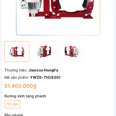
Thương hiệu:
Jiaozuo HongFa
Mã sản phẩm:
YWZ5-710/E201
51.460.000₫
Đường kính tang phanh
710 mm
Bầu phanh