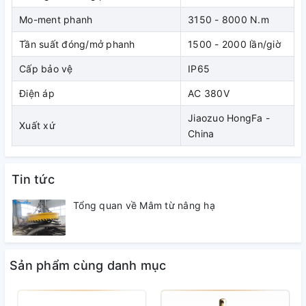
Hãng sản xuất phanh thủy lực YWZ5 Hongfa -
Mo-ment phanh
3150 - 8000 N.m
China
Tần suất đóng/mở phanh
1500 - 2000 lần/giờ
1.
Jiaozuo Hongfa Brake là một nhà sản xuất phanh
Cấp bảo vệ
IP65
chuyên nghiệp, thành lập từ năm 1998. Với triết lý
Điện áp
AC 380V
"Chất lượng là cuộc sống của công ty", qua đo khẳng
định phục vụ xã hội bằng những sản phẩm chất lượng
Jiaozuo HongFa -
Xuất xứ
cao & giá cả hợp lý.
China
2.
Phanh thủy lực YWZ5
do Jiaozuo Hongfa Brake
Tin tức
sản xuất luôn đảm bảo chất lượng và tiêu chuẩn quốc
tế.
Tổng quan về Mâm từ nâng hạ
Sản phẩm cùng danh mục