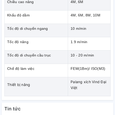
Chiều cao nâng
4M, 6M
- Hệ dầm biên.
- Palang điện hay thiết bị nâng.
Khẩu độ dầm
4M, 6M, 8M, 10M
- Hệ thống điện & hệ dầm đỡ ray cầu trục.
Tốc độ di chuyển ngang
10 m/min
5. Để tìm hiểu chủ đề này rõ hơn chúng ta sẽ đi tìm
Tốc độ nâng
1.9 m/min
hiểu từng thành phần hình thành lên hệ
cầu trục dầm
đơn
.
Tốc độ di chuyển cầu trục
10 - 20 m/min
Chế độ làm việc
FEM(1Bm)/ ISO(M3)
Palang xích Vind Đại
Thiết bị nâng
Việt
Tin tức