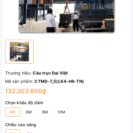
Thương hiệu:
Cầu trục Đại Việt
Mã sản phẩm:
CTMD-7_5(LK4-H6-TN)
132.303.600₫
Chọn khẩu độ dầm
4M
6M
8M
10M
Chiều cao nâng