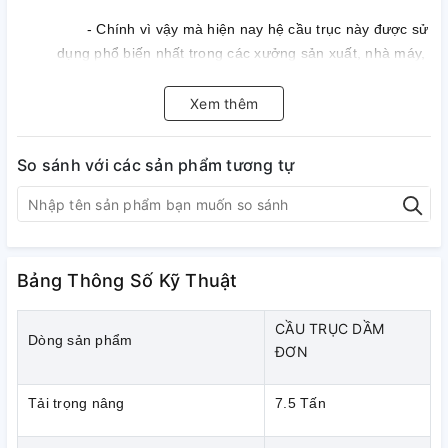
- Chính vì vậy mà hiện nay hệ cầu trục này được sử
dụng phổ biến nhất trong các xưởng sản xuất, nhà máy,
xí nghiệp.
Xem thêm
2.
Cầu trục dầm đơn
có có đặc điểm như sau:
- Có một dầm chính để làm đường chạy cho palang
So sánh với các sản phẩm tương tự
điện(tời điện).
- Palang giúp nâng hạ & di chuyển vật nâng theo
phương của dầm chính.
Bảng Thông Số Kỹ Thuật
- Dầm chính liên kết với 2 dầm hai bên gọi là dầm
biên để giúp cho cầu trục di chuyển theo phương dọc
CẦU TRỤC DẦM
nhà xưởng.
Dòng sản phẩm
ĐƠN
4.
Cầu trục dầm đơn
bao gồm các phần chính như:
Tải trọng nâng
7.5 Tấn
- Hệ dầm chính cầu trục.