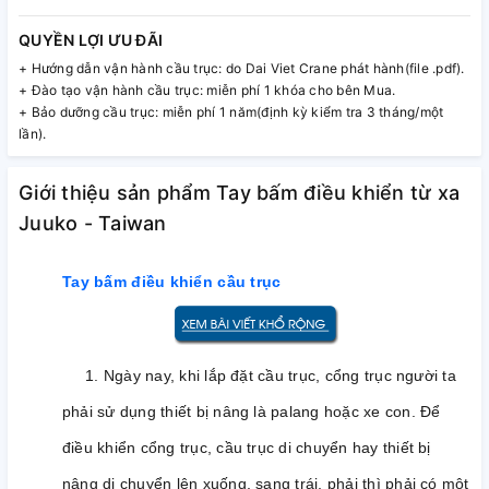
QUYỀN LỢI ƯU ĐÃI
+ Hướng dẫn vận hành cầu trục: do Dai Viet Crane phát hành(file .pdf).
+ Đào tạo vận hành cầu trục: miễn phí 1 khóa cho bên Mua.
+ Bảo dưỡng cầu trục: miễn phí 1 năm(định kỳ kiểm tra 3 tháng/một
lần).
Giới thiệu sản phẩm Tay bấm điều khiển từ xa
Juuko - Taiwan
Tay bấm điều khiển cầu trục
1. Ngày nay, khi lắp đặt cầu trục, cổng trục người ta
phải sử dụng thiết bị nâng là palang hoặc xe con. Để
điều khiển cổng trục, cầu trục di chuyển hay thiết bị
nâng di chuyển lên xuống, sang trái, phải thì phải có một