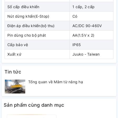
điều khiển có dây, được dùng để lắp cho các cầu trục,
Số cấp điều khiển
1 cấp, 2 cấp
cổng trục trong các nhà máy hóa chất, tránh tiếp xúc với
Nút dừng khẩn(E-Stop)
Có
hóa chất khi vận hành.
Điện áp điều khiển(bộ thu)
AC/DC 90-460V
6. Một trong số các loại
tay bấm điều khiển từ
Pin dùng cho bộ phát
AA(1.5V x 2)
xa
đang được sử dụng rộng rãi nhất trên thị trường đó là
Cấp bảo vệ
IP65
loại
tay bấm Juuko
- Taiwan của China sản xuất.
Xuất xứ
Juuko - Taiwan
Tin tức
Tổng quan về Mâm từ nâng hạ
Sản phẩm cùng danh mục