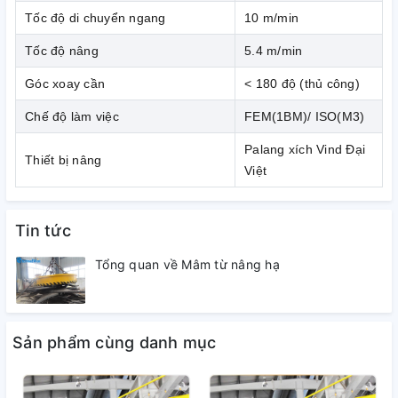
phôi và sản phẩm ra liên tục mà không cần không gian
Tốc độ di chuyển ngang
10 m/min
lớn.
Tốc độ nâng
5.4 m/min
Góc xoay cần
< 180 độ (thủ công)
Chế độ làm việc
FEM(1BM)/ ISO(M3)
Palang xích Vind Đại
Thiết bị nâng
Việt
Tin tức
Tổng quan về Mâm từ nâng hạ
Sản phẩm cùng danh mục