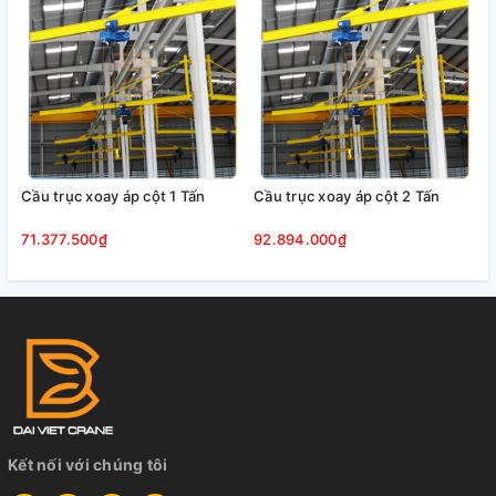
Cầu trục xoay áp cột 3 tấn – Lắp đặt trong công
trình xây dựng
4 bộ phận cấu tạo nên bộ cầu trục xoay áp cột 3 tấn
1. Kết cấu khung dầm: hay còn gọi là dầm chạy
của palang, nó là phần kết cấu thép đỡ toàn bộ lực khi
Cầu trục xoay áp cột 1 Tấn
Cầu trục xoay áp cột 2 Tấn
nâng; khung dầm phải đảm bảo kết cấu vững chắc, an
toàn và đủ khả năng chịu lực cũng như tải trọng trong
71.377.500₫
92.894.000₫
quá trình hoạt động.
Dầm chạy palang được chế tạo từ
thép I định hình, I tổ hợp hàn
. Palang được treo dưới
dầm và chạy trên dọc chiều dài của dầm. Dầm này quay
quanh cột và có thể quay với góc quay < 360 độ tùy theo
nhu cầu của người sử dụng mà có những phương án
thiết kế góc quay khác nhau sao cho phù hợp nhất.
Kết nối với chúng tôi