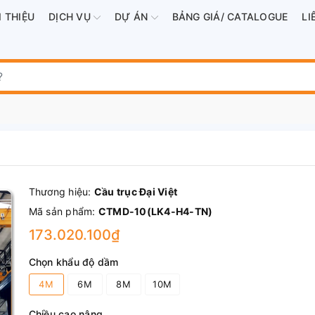
I THIỆU
DỊCH VỤ
DỰ ÁN
BẢNG GIÁ/ CATALOGUE
LI
Thương hiệu:
Cầu trục Đại Việt
Mã sản phẩm:
CTMD-10(LK4-H4-TN)
173.020.100₫
Chọn khẩu độ dầm
4M
6M
8M
10M
Chiều cao nâng