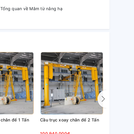
Tổng quan về Mâm từ nâng hạ
 chân đế 1 Tấn
Cầu trục xoay chân đế 2 Tấn
Cầu trục xo
100.940.000₫
104.875.00