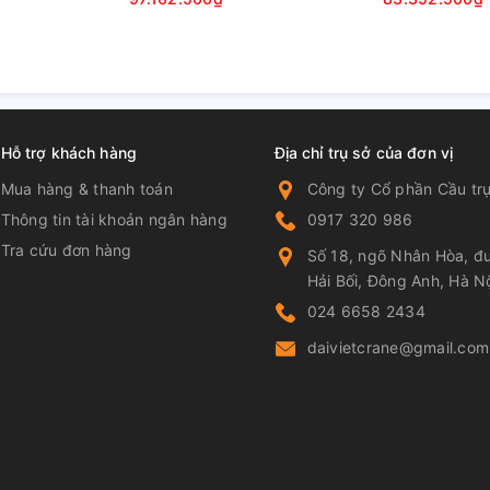
Hỗ trợ khách hàng
Địa chỉ trụ sở của đơn vị
Mua hàng & thanh toán
Công ty Cổ phần Cầu trụ
Thông tin tài khoản ngân hàng
0917 320 986
Tra cứu đơn hàng
Số 18, ngõ Nhân Hòa, đư
Hải Bối, Đông Anh, Hà N
024 6658 2434
 dầm đơn
daivietcrane@gmail.com
 biên.
 cầu trục, được tổ hợp từ thép tấm(cắt ra từ
kết chặt chẽ với nhau qua các mối hàn.