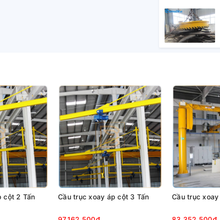
hư sau:
p cột 2 Tấn
Cầu trục xoay áp cột 3 Tấn
Cầu trục xoay
97.162.500₫
83.352.500₫