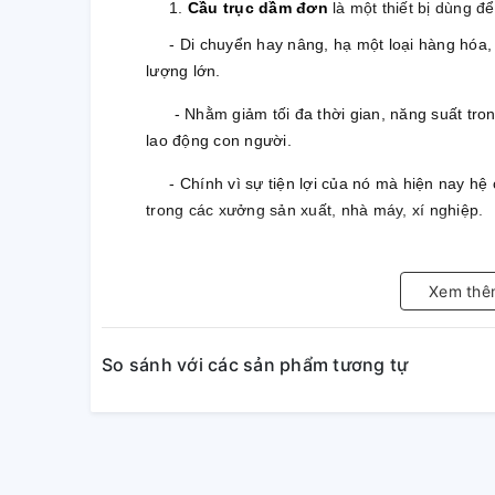
1.
Cầu trục dầm đơn
là một thiết bị dùng để
- Di
chuyển hay nâng, hạ một loại hàng hóa, t
lượng lớn.
- Nhằm giảm tối đa thời gian, năng suất trong
lao động con người.
- Chính vì sự tiện lợi của nó mà hiện nay hệ 
trong các xưởng sản xuất, nhà máy, xí nghiệp.
2.
Cầu trục dầm đơn
giúp tăng năng suất là
Xem thê
3.
Cầu trục dầm đơn
có các đặc điểm là:
- Một dầm chính để làm đường chạy cho palan
So sánh với các sản phẩm tương tự
- Palang này được dùng để giúp nâng hạ & d
chính.
- Có dầm chính liên kết với 2 dầm hai bên gọi
phương dọc nhà xưởng.