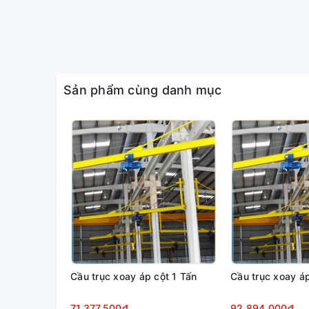
4.
Cầu trục dầm đơn
gồm các phần chính n
- Hệ dầm chính.
- Hệ dầm biên.
Sản phẩm cùng danh mục
- Palang điện.
- Hệ thống điện & hệ dầm đỡ ray cầu trục.
Cầu trục xoay áp cột 1 Tấn
Cầu trục xoay á
71.377.500₫
92.894.000₫