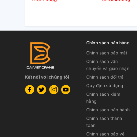
Chính sách bán hàng
Chính sách bảo mật
Chính sách vận
chuyển và giao nhận
Kết nối với chúng tôi
Chính sách đổi trả
Quy định sử dụng
Cầu trục
Chính sách kiểm
hàng
Cầu trục dầm đơn có cấu tạo gồm:
Chính sách bảo hành
Chính sách thanh
1.
Cầu trục dầm đơn
gồm
:
dầm chính & dầm
toán
- Dầm chính: là vị trí chịu lực chính của cả hệ
Chính sách bảo vệ
máy CNC theo kích thước định sẵn) & được liên 