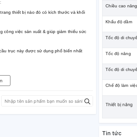
:
Chiều cao nân
rang thiết bị nào đó có kích thước và khối
Khẩu độ dầm
 công việc sản xuất & giúp giảm thiểu sức
Tốc độ di chuy
cầu trục này được sử dụng phổ biến nhất
Tốc độ nâng
Tốc độ di chuyể
m việc trong các nhà máy, xí nghiệp.
m
Chế độ làm việ
g điện(tời điện).
Thiết bị nâng
i chuyển vật nâng theo phương của dầm
 là dầm biên để giúp cầu trục di chuyển theo
Tin tức