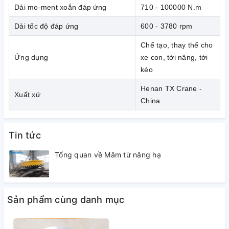
Dải mo-ment xoắn đáp ứng
710 - 100000 N.m
-
Khớp nối 1 nửa răng CLZ
: bánh răng thẳng có trục
trung gian, dùng liên kết 2 trục khoảng cách lớn.
Dải tốc độ đáp ứng
600 - 3780 rpm
-
Khớp nối 2 nửa răng CL
: bánh răng thẳng liên kết
Chế tạo, thay thế cho
trực tiếp.
Ứng dụng
xe con, tời nâng, tời
5. Dòng CLZ, khớp nối một nửa răng dùng cho tải có
kéo
công suất nhỏ & chế tạo chính xác. Khi ở công suất lớn
Henan TX Crane -
& sai lệch lớn thì loại hai nửa răng CL sẽ được lựa chọn.
Xuất xứ
China
6.
Khớp nối răng CLZ và CL
do hãng Henan TX
Tin tức
Crane - China sản xuất.
Tổng quan về Mâm từ nâng hạ
Sản phẩm cùng danh mục