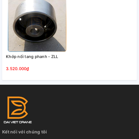
Khớp nối tang phanh - ZLL
3.520.000₫
Khớp nối bánh răng
Đôi nét về hãng sản xuất Henan TX Crane Co., Ltd
1. TX Crane, nhà sản xuất chuyên nghiệp trong
ngành cầu trục & thiết bị nâng, tọa lạc tại thành phố Tân
Hương, tỉnh Hà Nam - Trung Quốc.
2. Chất lượng thiết bị được quản lý nghiêm ngặt
Kết nối với chúng tôi
thông qua chứng chỉ ISO 9001-2015.