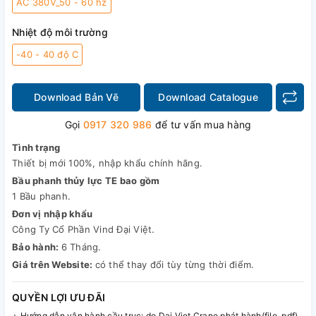
AC 380V_50 - 60 hz
Nhiệt độ môi trường
-40 - 40 độ C
Download Bản Vẽ
Download Catalogue
Gọi
0917 320 986
để tư vấn mua hàng
Tình trạng
Thiết bị mới 100%, nhập khẩu chính hãng.
Bầu phanh thủy lực TE bao gồm
1 Bầu phanh.
Đơn vị nhập khẩu
Công Ty Cổ Phần Vind Đại Việt.
Bảo hành:
6 Tháng.
Giá trên Website:
có thể thay đổi tùy từng thời điểm.
QUYỀN LỢI ƯU ĐÃI
+ Hướng dẫn vận hành cầu trục: do Dai Viet Crane phát hành(file .pdf).