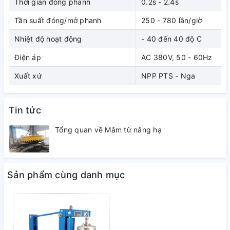
Thời gian đóng phanh
0.2s - 2.4s
Phanh có thiết kế đơn giản & chắc chắn.
Tần suất đóng/mở phanh
250 - 780 lần/giờ
Đóng mở phanh êm, nhẹ nhàng.
Nhiệt độ hoạt động
- 40 đến 40 độ C
Điện áp
AC 380V, 50 - 60Hz
Xuất xứ
NPP PTS - Nga
Tin tức
Tổng quan về Mâm từ nâng hạ
Sản phẩm cùng danh mục