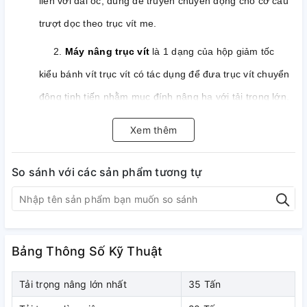
liền với đai ốc, dùng để truyền chuyển động cho cơ cấu
trượt dọc theo trục vít me.
2.
Máy nâng trục vít
là 1 dạng của hộp giảm tốc
kiểu bánh vít trục vít có tác dụng để đưa trục vít chuyển
động tịnh tiến nhằm mục đính nâng hạ với tải trọng lớn.
3. Trục vít được truyền động thông qua động cơ điện
Xem thêm
hoặc cơ cấu tay quay.
4.
Máy nâng trục vít
còn có tên gọi khác là
vít me
So sánh với các sản phẩm tương tự
hoặc
máy vít
.
Bảng Thông Số Kỹ Thuật
Tải trọng nâng lớn nhất
35 Tấn