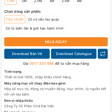
1.5M
2M
2.5M
3M
3.5M
4M
Chọn dòng sản phẩm
Tiêu chuẩn
Có cơ cấu tay quay
Có tủ biến tần & giới hạn hành trình
MUA NGAY
Download Bản Vẽ
Download Catalogue
Gọi
0917 320 986
để tư vấn mua hàng
Tình trạng
Thiết bị mới 100%, nhập khẩu chính hãng.
Máy nâng trục vít chạy điện bao gồm
Hộp số trục vít, động cơ truyền động, trục chính, tủ nguồn kết
nối với tay bấm.
Đơn vị nhập khẩu
Công Ty Cổ Phần Vind Đại Việt.