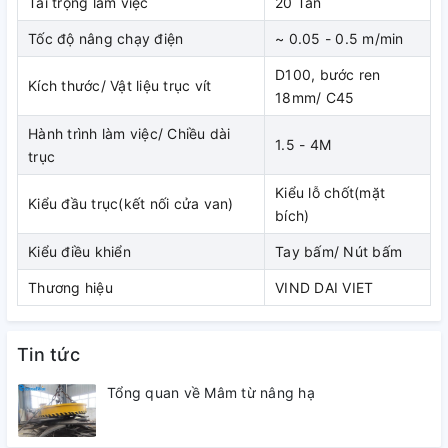
Tải trọng làm việc
20 Tấn
Tốc độ nâng chạy điện
~ 0.05 - 0.5 m/min
D100, bước ren
Kích thước/ Vật liệu trục vít
18mm/ C45
Hành trình làm việc/ Chiều dài
1.5 - 4M
trục
Kiểu lỗ chốt(mặt
Kiểu đầu trục(kết nối cửa van)
bích)
Kiểu điều khiển
Tay bấm/ Nút bấm
Máy nâng trục vít
Thương hiệu
VIND DAI VIET
Đôi nét về hãng sản xuất máy nâng trục vít ETALON
1.
Máy vít me đồng bộ chạy điện & tay quay
mang
Tin tức
thương hiệu
VIND Đại Việt
được sản xuất tại
Công ty
Tổng quan về Mâm từ nâng hạ
ETALON - Trung Quốc
là đơn vị sản xuất chuyên nghiệp
các thiết bị nâng như cầu trục, palang & vít me....