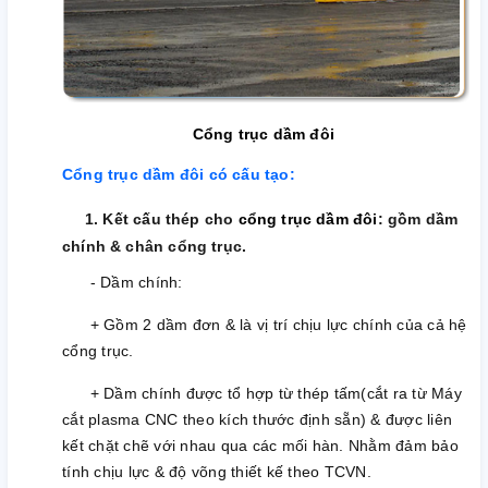
Cổng trục dầm đôi
Cổng trục dầm đôi có cấu tạo:
1. Kết cấu thép cho
cổng trục dầm đôi
: gồm dầm
chính & chân cổng trục.
- Dầm chính:
+ Gồm 2 dầm đơn & là vị trí chịu lực chính của cả hệ
cổng trục.
+ Dầm chính được tổ hợp từ thép tấm(cắt ra từ Máy
cắt plasma CNC theo kích thước định sẵn) & được liên
kết chặt chẽ với nhau qua các mối hàn. Nhằm đảm bảo
tính chịu lực & độ võng thiết kế theo TCVN.