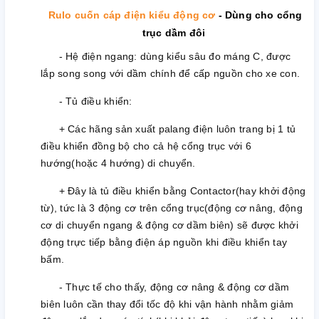
Rulo cuốn cáp điện kiểu động cơ
- Dùng cho cổng
trục dầm đôi
- Hệ điện ngang: dùng kiểu sâu đo máng C, được
lắp song song với dầm chính để cấp nguồn cho xe con.
- Tủ điều khiển:
+ Các hãng sản xuất palang điện luôn trang bị 1 tủ
điều khiển đồng bộ cho cả hệ cổng trục với 6
hướng(hoặc 4 hướng) di chuyển.
+ Đây là tủ điều khiển bằng Contactor(hay khởi động
từ), tức là 3 động cơ trên cổng trục(động cơ nâng, động
cơ di chuyển ngang & động cơ dầm biên) sẽ được khởi
động trực tiếp bằng điện áp nguồn khi điều khiển tay
bấm.
- Thực tế cho thấy, động cơ nâng & động cơ dầm
biên luôn cần thay đổi tốc độ khi vận hành nhằm giảm