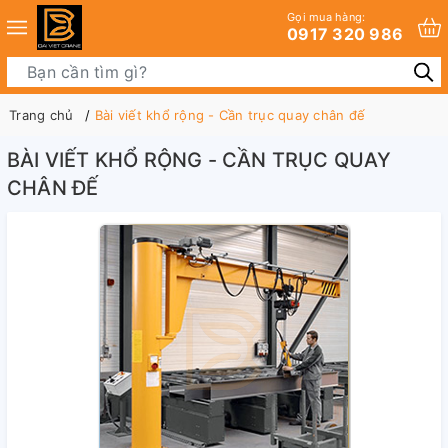
Gọi mua hàng:
0917 320 986
Trang chủ
Bài viết khổ rộng - Cần trục quay chân đế
BÀI VIẾT KHỔ RỘNG - CẦN TRỤC QUAY
CHÂN ĐẾ